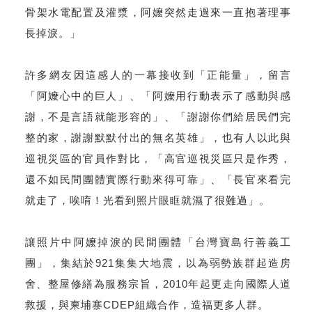
骨架水電配置及灌漿，阿嬤突然走過來一直抱著理事
長掉淚。」
許多網友因這感人的一幕接收到「正能量」，留言
「阿嬤心中的巨人」、「阿嬤用行動表示了感動與感
謝，不是言語就能形容的」、「謝謝你們給居民們完
整的家，謝謝默默付出的無名英雄」，也有人以此與
巡視災區的官員作對比，「高官巡視災區只是作秀，
還不如民間團體實際行動來得可靠」、「長官來看完
就走了，唉唷！光看到照片眼眶就濕了很難過」。
讓照片中阿嬤掉淚的民間團體「台灣寶島行善義工
團」，集結於921集集大地震，以為弱勢族群起造房
舍、整屋修繕為服務宗旨，2010年起更走向國際人道
救援，與柬埔寨CDEP組織合作，造福更多人群。